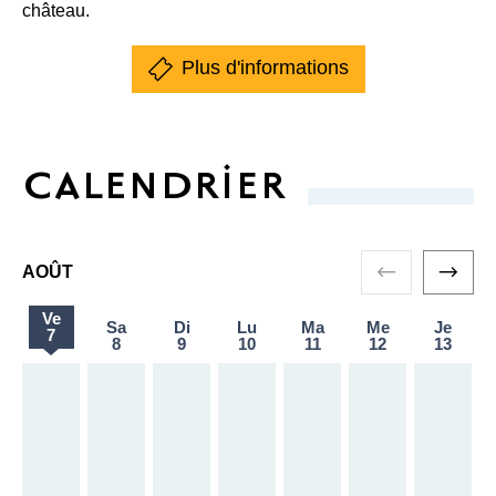
château.
Plus d'informations
CALENDRIER
AOÛT
Ve
Sa
Di
Lu
Ma
Me
Je
vendredi 7 août
7
samedi 8 août
dimanche 9 août
lundi 10 août
mardi 11 août
mercredi 12 a
jeudi
8
9
10
11
12
13