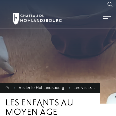
Vous
recherchez ?
Visiter le Hohlandsbourg
Les visites
Les en
LES ENFANTS AU
MOYEN ÂGE