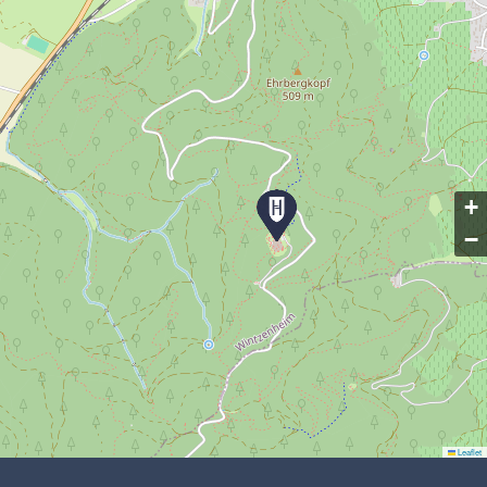
+
−
Leaflet