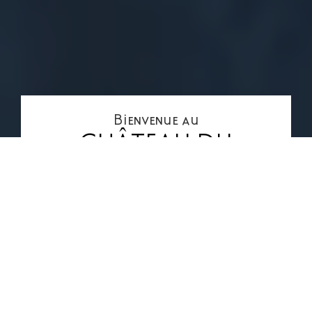
Bienvenue au
CHÂTEAU DU
HOHLANDSBOURG
Depuis le 13ème siècle, le château du
Hohlandsbourg, édifié par les Habsbourg,
surplombe la plaine d’Alsace et la ville de
Colmar. Du haut de ses remparts, la vue sur
la forêt environnante, les Vosges, la Forêt-