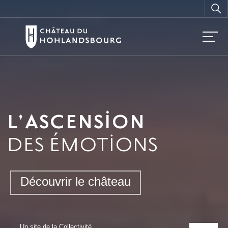
Vous
recherchez ?
L'ASCENSION
DES ÉMOTIONS
Découvrir le château
Un site de la
Collectivité