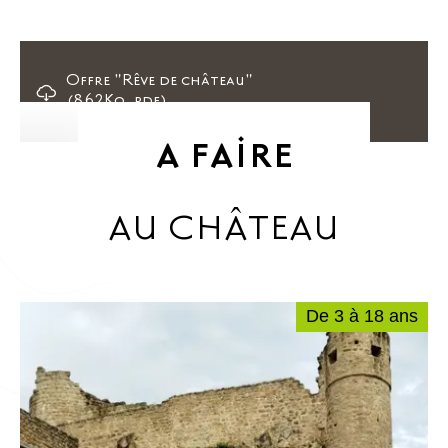
Offre "Rêve de château"
(862Ko, pdf)
A FAIRE
AU CHÂTEAU
De 3 à 18 ans