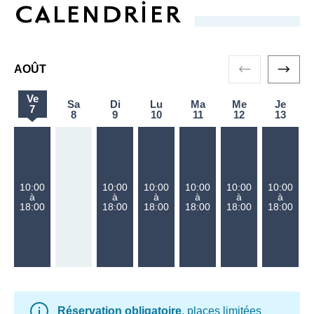
CALENDRIER
AOÛT
Ve
Sa
Di
Lu
Ma
Me
Je
vendredi 7 août
7
samedi 8 août
dimanche 9 août
lundi 10 août
mardi 11 août
mercredi 12 a
jeudi
8
9
10
11
12
13
10:00
10:00
10:00
10:00
10:00
10:00
à
à
à
à
à
à
18:00
18:00
18:00
18:00
18:00
18:00
Réservation obligatoire
, places limitées