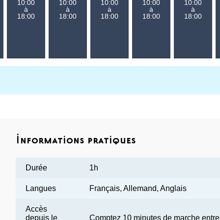
10:00
10:00
10:00
10:00
10:00
à
à
à
à
à
18:00
18:00
18:00
18:00
18:00
Informations pratiques
Durée
1h
Langues
Français, Allemand, Anglais
Accès
depuis le
Comptez 10 minutes de marche entre l