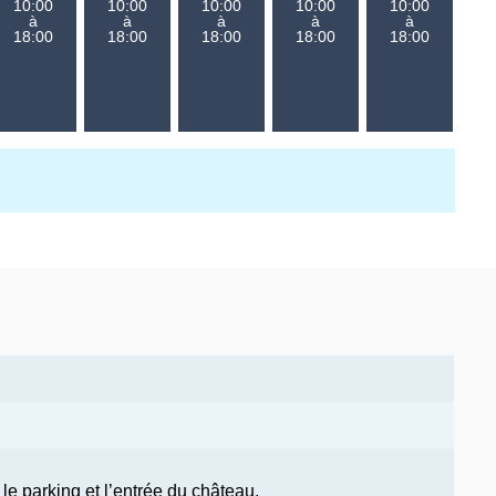
10:00
10:00
10:00
10:00
10:00
1
à
à
à
à
à
18:00
18:00
18:00
18:00
18:00
1
e parking et l’entrée du château.