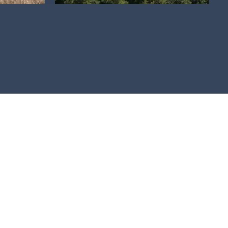
te
suivante