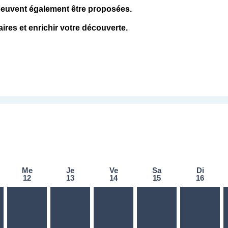
s peuvent également être proposées.
aires et enrichir votre découverte.
Me
Je
Ve
Sa
Di
di 11 août
mercredi 12 août
jeudi 13 août
vendredi 14 août
samedi 15 août
dimanc
12
13
14
15
16