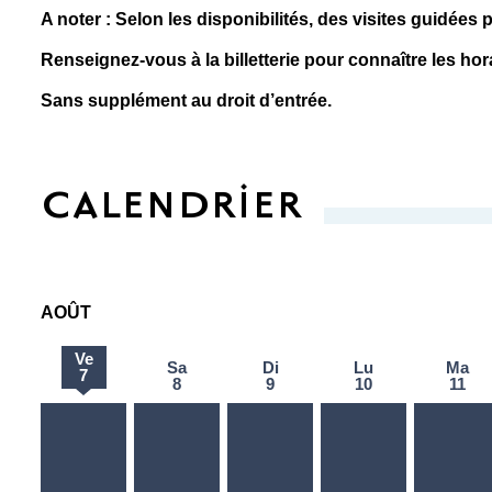
A noter : Selon les disponibilités, des visites guidée
Renseignez-vous à la billetterie pour connaître les hor
Sans supplément au droit d’entrée.
CALENDRIER
AOÛT
Ve
Sa
Di
Lu
Ma
vendredi 7 août
7
samedi 8 août
dimanche 9 août
lundi 10 août
mar
8
9
10
11