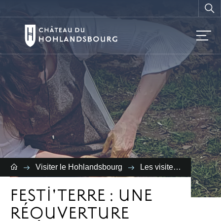
Vous
recherchez ?
Visiter le Hohlandsbourg
Les visites
Festi'te
FESTI'TERRE : UNE
RÉOUVERTURE