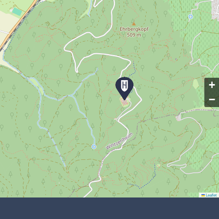
+
−
Leaflet