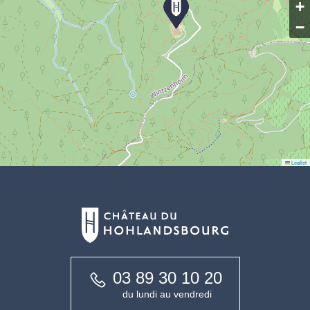
+
−
Leaflet
03 89 30 10 20
du lundi au vendredi