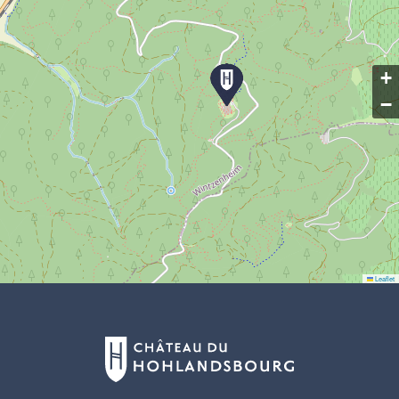
+
−
Leaflet