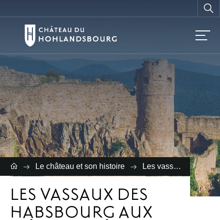
Vous
recherchez ?
Le château et son histoire
Les vassaux des Habsbourg aux 14ème et 15ème siècles
LES VASSAUX DES
HABSBOURG AUX